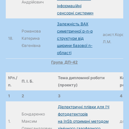
Андрійович
інформаційні
сенсорні системи»
Залежність ВАХ
Романова
симетричної p-n-p
асист.Корол
18.
Катерина
структури від
Л.М.
Євгенівна
ширини базової n-
області
Г
рупа ДП–
4
2
№
п./
Тема дипломної роботи
Кері
П. І. Б.
п.
(проекту)
робо
1
2
3
4
Діелектричні плівки для ІЧ
Бондаренко
фотодетекторів
1.
Максим
на InSb отримані методом
доц.
Олександрович
хімічного газофазного