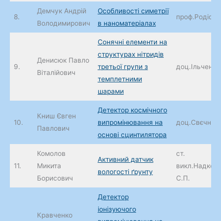
Демчук Андрій
Особливості симетрії
8.
проф.Родіоно
Володимирович
в наноматеріалах
Сонячні елементи на
структурах нітридів
Денисюк Павло
9.
третьої групи з
доц.Ільченко 
Віталійович
темплетними
шарами
Детектор космічного
Книш Євген
10.
випромінювання на
доц.Свєчніко
Павлович
основі сцинтилятора
Комолов
ст.
Активний датчик
11.
Микита
викл.Надкер
вологості ґрунту
Борисович
С.П.
Детектор
іонізуючого
Кравченко