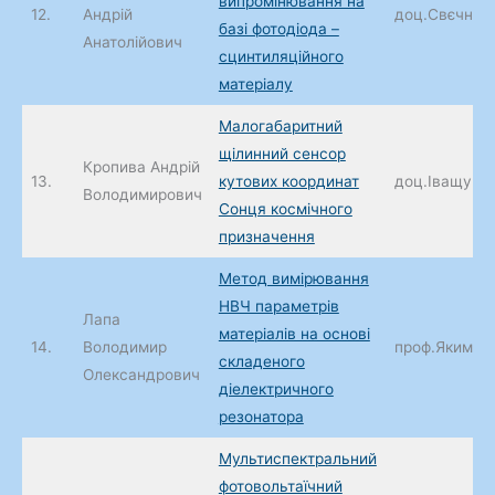
випромінювання на
12.
Андрій
доц.Свєчніко
базі фотодіода –
Анатолійович
сцинтиляційного
матеріалу
Малогабаритний
щілинний сенсор
Кропива Андрій
13.
кутових координат
доц.Іващук А
Володимирович
Сонця космічного
призначення
Метод вимірювання
НВЧ параметрів
Лапа
матеріалів на основі
14.
Володимир
проф.Якименк
складеного
Олександрович
діелектричного
резонатора
Мультиспектральний
фотовольтаїчний