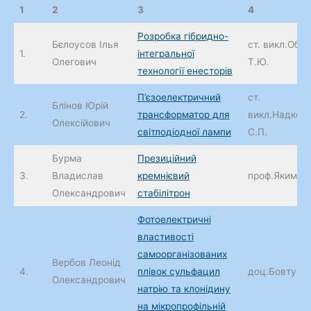
1
2
3
4
Розробка гібридно-
Бєлоусов Ілья
ст. викл.Обу
1.
інтегральної
Олегович
Т.Ю.
технології енесторів
П’єзоелектричний
ст.
Блінов Юрій
2.
трансформатор для
викл.Надкер
Олексійович
світлодіодної лампи
С.П.
Бурма
Презиційний
3.
Владислав
кремнієвий
проф.Якименк
Олександрович
стабілітрон
Фотоелектричні
властивості
самоорганізованих
Вербов Леонід
4.
плівок сульфацил
доц.Бовтун В
Олександрович
натрію та клонідину
на мікропрофільній