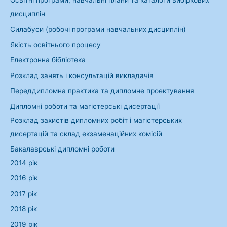
Освітні програми, навчальні плани та каталоги вибіркових
т
дисциплін
и
Силабуси (робочі програми навчальних дисциплін)
:
Якість освітнього процесу
Електронна бібліотека
Розклад занять і консультацій викладачів
Переддипломна практика та дипломне проектування
Дипломні роботи та магістерські дисертації
Розклад захистів дипломних робіт і магістерських
дисертацій та склад екзаменаційних комісій
Бакалаврські дипломні роботи
2014 рік
2016 рік
2017 рік
2018 рік
2019 рік