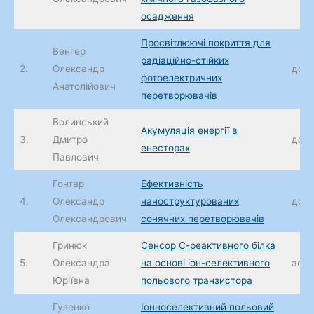
осадження
Просвітлюючі покриття для
Венгер
радіаційно-стійких
2.
Олександр
доц.
фотоелектричних
Анатолійович
перетворювачів
Волинський
Акумуляція енергії в
3.
Дмитро
доц.
енесторах
Павлович
Гонтар
Ефективність
4.
Олександр
наноструктурованих
доц.
Олександрович
сонячних перетворювачів
Гринюк
Сенсор С-реактивного білка
5.
Олександра
на основі іон-селективного
асис
Юріївна
польового транзистора
Гузенко
Іонноселективний польовий