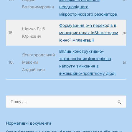
Володимирович
неоднорідного
мікрострічкового резонатора
Формування p-n переходів в
Шимко Гліб
15.
монокристалах InSb методом
доц.
Юрійович
іонної імплантації
Вплив конструктивно-
Ясногородський
технологічних факторів на
16.
Максим
асис
напругу змикання в
Андрійович
інжекційно-пролітному діоді
Ш
у
к
Нормативні документи
а