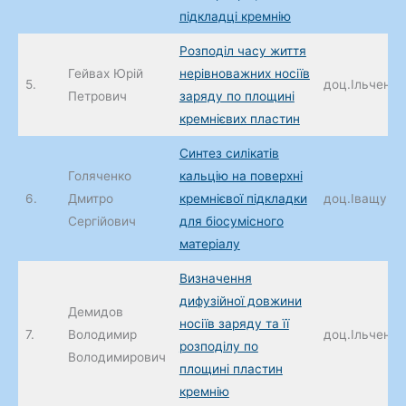
підкладці кремнію
Розподіл часу життя
Гейвах Юрій
нерівноважних носіїв
5.
доц.Ільченко 
Петрович
заряду по площині
кремнієвих пластин
Синтез силікатів
Голяченко
кальцію на поверхні
6.
Дмитро
кремнієвої підкладки
доц.Іващук А
Сергійович
для біосумісного
матеріалу
Визначення
дифузійної довжини
Демидов
носіїв заряду та її
7.
Володимир
доц.Ільченко 
розподілу по
Володимирович
площині пластин
кремнію