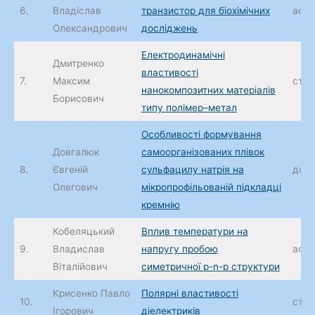
6.
Владіслав
транзистор для біохімічних
асис
Олександрович
досліджень
Електродинамічні
Дмитренко
властивості
7.
Максим
ст. 
нанокомпозитних матеріалів
Борисович
типу полімер–метал
Особливості формування
Довгалюк
самоорганізованих плівок
8.
Євгеній
сульфацилу натрія на
доц.
Олегович
мікропрофільованій підкладці
кремнію
Кобеляцький
Вплив температури на
9.
Владислав
напругу пробою
асис
Віталійович
симетричної p-n-p структури
Крисенко Павло
Полярні властивості
10.
ст. 
Ігорович
діелектриків