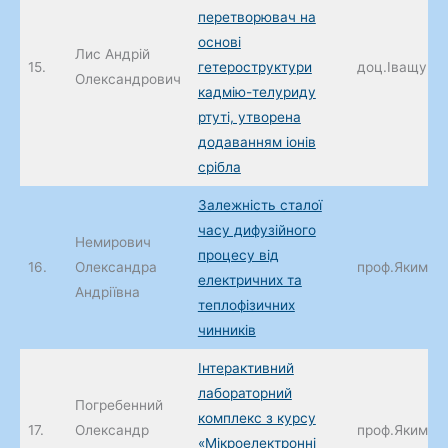
перетворювач на
основі
Лис Андрій
15.
гетероструктури
доц.Іващук А
Олександрович
кадмію-телуриду
ртуті, утворена
додаванням іонів
срібла
Залежність сталої
часу дифузійного
Немирович
процесу від
16.
Олександра
проф.Якименк
електричних та
Андріївна
теплофізичних
чинників
Інтерактивний
лабораторний
Погребенний
комплекс з курсу
17.
Олександр
проф.Якименк
«Мікроелектронні