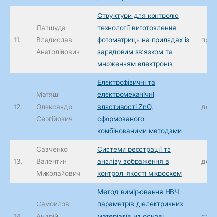
Структури для контролю
Лапшуда
технології виготовлення
11.
Владислав
фотоматриць на приладах із
проф
Анатолійович
зарядовим зв’язком та
множенням електронів
Електрофізичні та
Матяш
електромеханічні
12.
Олександр
властивості ZnO,
доц.
Сергійович
сформованого
комбінованими методами
Савченко
Системи реєстрації та
13.
Валентин
аналізу зображення в
доц.
Миколайович
контролі якості мікросхем
Метод вимірювання НВЧ
Самойлов
параметрів діелектричних
14.
Андрій
матеріалів на основі
ст. 