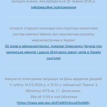
молодих вчених, яка відбудеться 20 травня 2026 р.
Інформаційне повідомлення
Інтерв’ю старшого інженера-конструктора аналогових
систем компанії Melexis про перспективи розвитку
мікроелектроніки в Україні:
50 років в мікроелектроніці. Інженер Олександр Чечков про
радянське минуле і шанси збудувати завод чипів в Україні
сьогодні
Факультет електроніки запрошує на День відкритих дверей!
У суботу 14.03.2026 р. о 12:00 у лабораторії “Лампа” в
бібліотеці (НТБ ім. І.Г. Денисенка).
Збір об 11:55 в холі бібліотеки
(
https://maps.app.goo.gl/ATgjWXUhxJufGz4MA
).