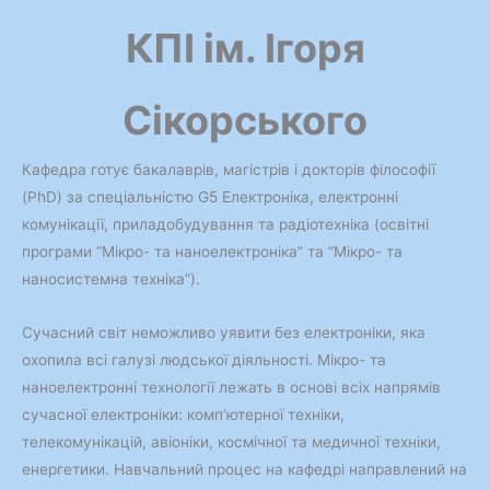
КПІ ім. Ігоря
Сікорського
Кафедра готує бакалаврiв, магістрів і докторів філософії
(PhD) за спеціальністю G5 Електроніка, електронні
комунікації, приладобудування та радіотехніка (освітні
програми “Мiкро- та наноелектроніка” та “Мiкро- та
наносистемна техніка”).
Сучасний світ неможливо уявити без електроніки, яка
охопила всі галузі людської діяльності. Мікро- та
наноелектронні технології лежать в основі всіх напрямів
сучасної електроніки: комп’ютерної техніки,
телекомунікацій, авіоніки, космічної та медичної техніки,
енергетики. Навчальний процес на кафедрі направлений на