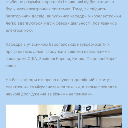
глибинне розуміння процесів і явищ, які відбуваються в
будь-яких електронних системах. Тому, як свідчить
багаторічний досвід, випускники кафедри мікроелектроніки
легко адаптуються у всіх сферах діяльності, пов’язаних з
електронікою.
Кафедра є учасником Європейських науково-освiтнiх
програм i має дiловi стосунки з вищими навчальними
закладами США, Захiдної Європи, Китаю, Південної Кореї
тощо.
На базi кафедри створено науково-дослiдний iнститут
електронiки та мікросистемної техніки, в якому проводять
науковi дослiдження за різними напрямками.