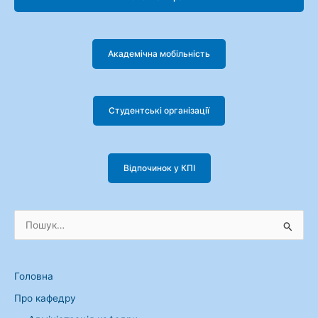
Академічна мобільність
Студентські організації
Відпочинок у КПІ
Ш
у
к
Головна
а
Про кафедру
т