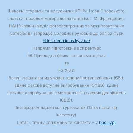
Шановні студенти та випускники КПІ ім. Ігоря Сікорського!
Інститут проблем матеріалознавства ім. І. М. Францевича
НАН України (відділ фотоелектронних та магнітоактивних
матеріалів) запрошує молодих науковців до аспірантури
(
https://edu.ipms.kyiv.ua/
)
Напрями підготовки в аспірантурі:
E6 Прикладна фізика та наноматеріали
та
E3 Хімія
Вступ: на загальних умовах (єдиний вступний іспит (ЄВІ),
єдине фахове вступне випробування (ЄФВВ), єдине
вступне випробування з методології наукових досліджень
(ЄВВ)).
Іногороднім надається гуртожиток (15 хв пішки від
Інституту).
Деталі, теми досліджень та контакти – у
брошурі
.