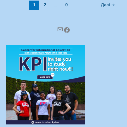
1
2
…
9
Далі
→