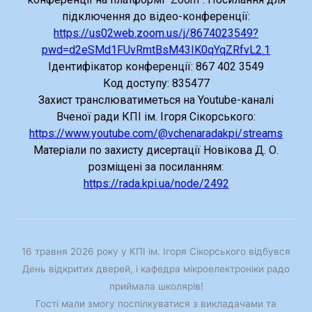
підключення до вiдео-конференцiї:
https://us02web.zoom.us/j/8674023549?
pwd=d2eSMd1FUvRmtBsM43IK0qYqZRfvL2.1
Ідентифікатор конференції: 867 402 3549
Код доступу: 835477
Захист транслюватиметься на Youtube-каналі
Вченої ради КПІ ім. Ігоря Сікорського:
https://www.youtube.com/@vchenaradakpi/streams
Матеріали по захисту дисертації Новікова Д. О.
розміщені за посиланням:
https://rada.kpi.ua/node/2492
16 травня 2026 року у КПІ ім. Ігоря Сікорського відбувся
День відкритих дверей, і кафедра мікроелектроніки радо
приймала школярів!
Гості мали змогу поспілкуватися з викладачами та