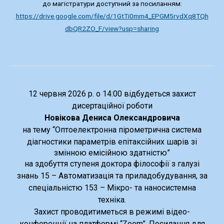
до магістратури доступний за посиланням:
https://drive.google.com/file/d/1GtTi0mm4_EPGM5rvdXq8TQh
dbQR2ZO_F/view?usp=sharing
12 червня 2026 р. о 14:00 відбудеться захист
дисертаційної роботи
Новікова Дениса Олександровича
на тему “Оптоелектронна пірометрична система
діагностики параметрів
епітаксійних
шарів зі
змінною емісійною здатністю”
на здобуття ступеня доктора філософії з галузі
знань 15 – Автоматизація та приладобудування, за
спеціальністю 153 – Мікро- та наносистемна
техніка.
Захист проводитиметься в режимі відео-
конференції на платформі “Zoom”. Посилання для